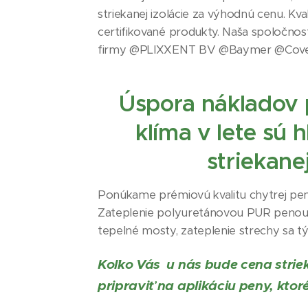
striekanej izolácie za výhodnú cenu. Kva
certifikované produkty. Naša spoločnos
firmy @PLIXXENT BV @Baymer @Cove
Úspora nákladov 
klíma v lete sú
striekane
Ponúkame prémiovú kvalitu chytrej pe
Zateplenie polyuretánovou PUR penou do
tepelné mosty, zateplenie strechy sa 
Koľko Vás u nás bude
cena strie
pripraviť na aplikáciu peny, kt