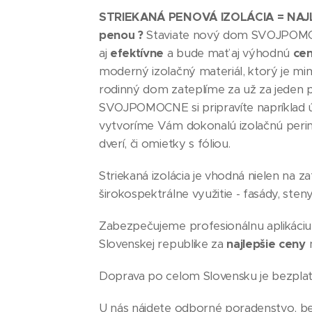
STRIEKANÁ PENOVÁ IZOLÁCIA =
NAJ
penou ?
Staviate nový dom SVOJPOMOCN
aj
efektívne
a bude mať aj výhodnú
ce
moderný izolačný materiál, ktorý je mi
rodinný dom zateplíme za už za jeden 
SVOJPOMOCNE si pripravíte napríklad ú
vytvoríme Vám dokonalú izolačnú peri
dverí, či omietky s fóliou.
Striekaná izolácia je vhodná nielen na za
širokospektrálne využitie - fasády, steny
Zabezpečujeme profesionálnu aplikáciu 
Slovenskej republike za
najlepšie ceny
n
Doprava po celom Slovensku je bezplat
U nás nájdete odborné poradenstvo, b