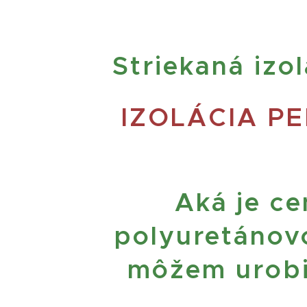
Striekaná iz
IZOLÁCIA P
Aká je ce
polyuretánov
môžem urob