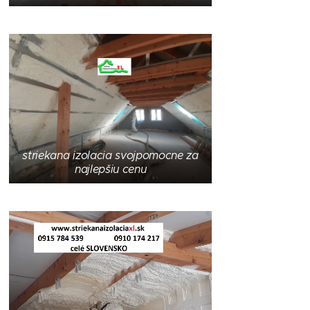
striekana izolacia svojpomocne za
najlepšiu cenu