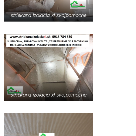
striekana izolacia xl svojpomocne
striekana izolacia xl svojpomocne