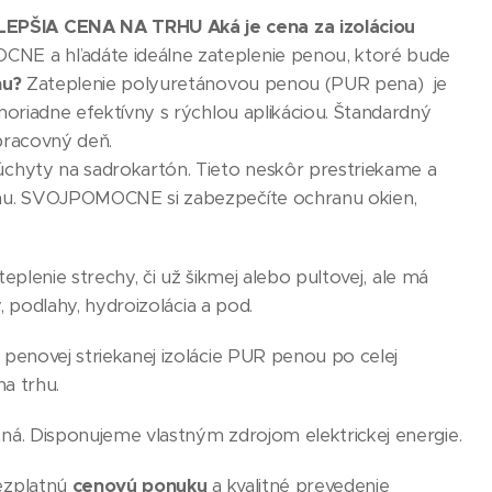
LEPŠIA CENA NA TRHU A
ká je cena za izoláciou
E a hľadáte ideálne zateplenie penou, ktoré bude
nu?
Zateplenie polyuretánovou penou (PUR pena) je
moriadne efektívny s rýchlou aplikáciou. Štandardný
pracovný deň.
chyty na sadrokartón. Tieto neskôr prestriekame a
nu. SVOJPOMOCNE si zabezpečíte ochranu okien,
teplenie strechy, či už šikmej alebo pultovej, ale má
, podlahy, hydroizolácia a pod.
penovej striekanej izolácie PUR penou po celej
a trhu.
ná. Disponujeme vlastným zdrojom elektrickej energie.
ezplatnú
cenovú ponuku
a kvalitné prevedenie