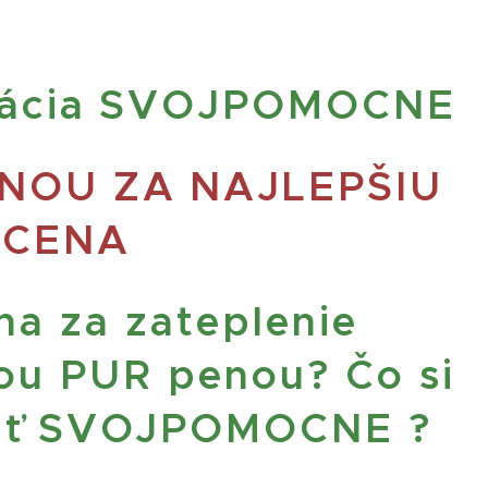
olácia SVOJPOMOCNE
ENOU ZA NAJLEPŠIU
CENA
na za zateplenie
ou PUR penou? Čo si
iť SVOJPOMOCNE ?