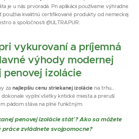
lita je u nás prvoradá. Pri aplikácii používame výhradne
ť používa kvalitnú certifikované produkty od nemeckej
stro a spoločnosti @ULTRAPUR.
pri vykurovaní a príjemná
 hlavné výhody modernej
j penovej izolácie
ny za
najlepšiu cenu striekanej izolácie
na trhu...
konale vyplní všetky kritické miesta a preruší
tým pádom stáva na plne funkčným.
kanej penovej izolácie
stáť ? Ako sa môžete
oré práce zvládnete svojpomocne?