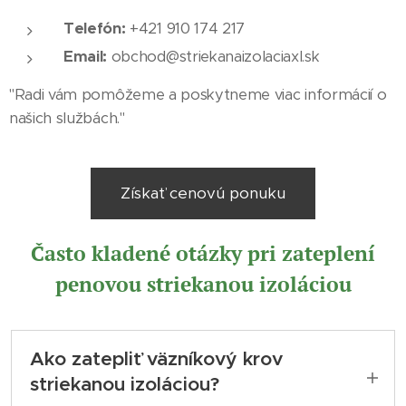
Telefón:
+421 910 174 217
Email:
obchod@striekanaizolaciaxl.sk
"Radi vám pomôžeme a poskytneme viac informácií o
našich službách."
Získať cenovú ponuku
Často kladené otázky pri zateplení
penovou striekanou izoláciou
Ako zatepliť väzníkový krov
striekanou izoláciou?