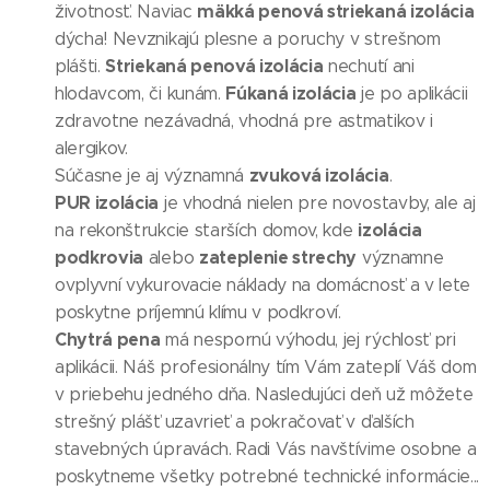
mäkká penová striekaná izolácia
životnosť. Naviac
dýcha! Nevznikajú plesne a poruchy v strešnom
Striekaná penová izolácia
plášti.
nechutí ani
Fúkaná izolácia
hlodavcom, či kunám.
je po aplikácii
zdravotne nezávadná, vhodná pre astmatikov i
alergikov.
zvuková izolácia
Súčasne je aj významná
.
PUR izolácia
je vhodná nielen pre novostavby, ale aj
izolácia
na rekonštrukcie starších domov, kde
podkrovia
zateplenie strechy
alebo
významne
ovplyvní vykurovacie náklady na domácnosť a v lete
poskytne príjemnú klímu v podkroví.
Chytrá pena
má nespornú výhodu, jej rýchlosť pri
aplikácii. Náš profesionálny tím Vám zateplí Váš dom
v priebehu jedného dňa. Nasledujúci deň už môžete
strešný plášť uzavrieť a pokračovať v ďalších
stavebných úpravách. Radi Vás navštívime osobne a
poskytneme všetky potrebné technické informácie...