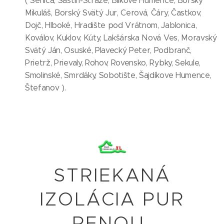
( Senica, Šaštín-Stráže, Bílkove Humence, Borský
Mikuláš, Borský Svätý Jur, Cerová, Čáry, Častkov,
Dojč, Hlboké, Hradište pod Vrátnom, Jablonica,
Koválov, Kuklov, Kúty, Lakšárska Nová Ves, Moravský
Svätý Ján, Osuské, Plavecký Peter, Podbranč,
Prietrž, Prievaly, Rohov, Rovensko, Rybky, Sekule,
Smolinské, Smrdáky, Sobotište, Šajdíkove Humence,
Štefanov ).
STRIEKANÁ
IZOLÁCIA PUR
PENOU