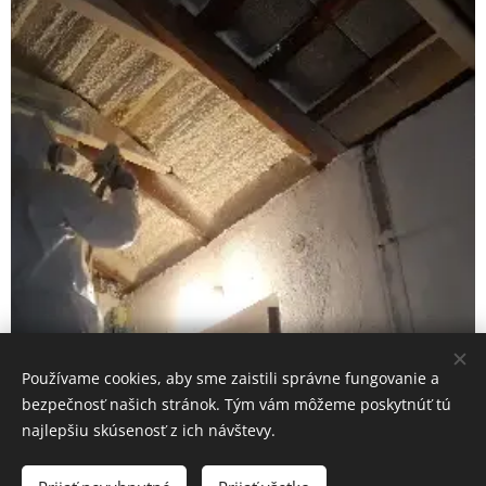
Tvrdá penová striekaná izolácia
Používame cookies, aby sme zaistili správne fungovanie a
bezpečnosť našich stránok. Tým vám môžeme poskytnúť tú
Mäkká pena - otvorená
najlepšiu skúsenosť z ich návštevy.
štruktúra buniek