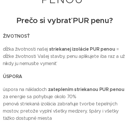
Prečo si vybrať PUR penu?
ŽIVOTNOSŤ
striekanej izolácie PUR penou
dĺžka životnosti našej
=
dĺžke životnosti Vašej stavby, penu aplikujete iba raz a už
nikdy ju nemusíte vymeniť
ÚSPORA
zateplením striekanou PUR penou
úspora na nákladoch
za energie sa pohybuje okolo 70%
penová striekaná izolácia zabraňuje tvorbe tepelných
mostov, pretože vyplní všetky medzery, špáry i všetky
ťažko dostupné miesta