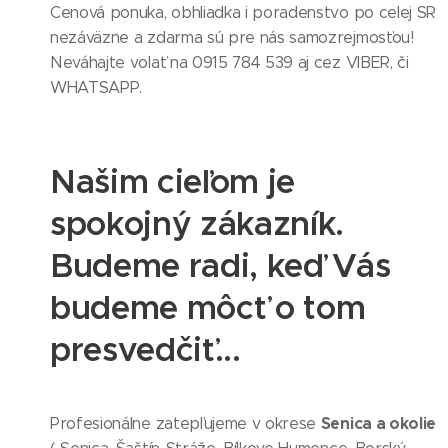
Cenová ponuka, obhliadka i poradenstvo po celej SR
nezáväzne a zdarma sú pre nás samozrejmosťou!
Neváhajte volať na 0915 784 539 aj cez VIBER, či
WHATSAPP.
Našim cieľom je
spokojný zákazník.
Budeme radi, keď Vás
budeme môcť o tom
presvedčiť...
Senica a okolie
Profesionálne zatepľujeme v okrese