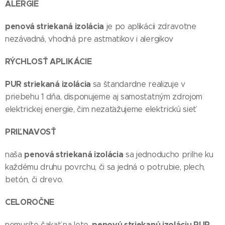
ALERGIE
penová striekaná izolácia
je po aplikácii zdravotne
nezávadná, vhodná pre astmatikov i alergikov
RÝCHLOSŤ APLIKÁCIE
PUR striekaná izolácia
sa štandardne realizuje v
priebehu 1 dňa, disponujeme aj samostatným zdrojom
elektrickej energie, čim nezaťažujeme elektrickú sieť
PRIĽNAVOSŤ
penová striekaná izolácia
naša
sa jednoducho priľne ku
každému druhu povrchu, či sa jedná o potrubie, plech,
betón, či drevo.
CELOROČNE
penovú striekanú izoláciu PUR
nemusíte čakať na leto,