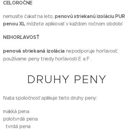
CELOROČNE
penovú striekanú izoláciu PUR
nemusíte čakať na leto,
penou XL
môžete aplikovať v každom ročnom období
NEHORĽAVOSŤ
penová striekaná izolácia
nepodporuje horľavosť,
používame peny triedy horľavosti E a F .
DRUHY PENY
Naša spoločnosť aplikuje tieto druhy peny:
mäkká pena
polotvrdá pena
tvrdá pena