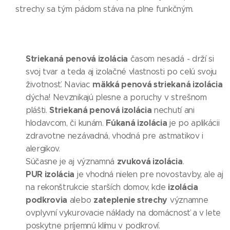
strechy sa tým pádom stáva na plne funkčným.
Striekaná penová izolácia
časom nesadá - drží si
svoj tvar a teda aj izolačné vlastnosti po celú svoju
mäkká penová striekaná izolácia
životnosť. Naviac
dýcha! Nevznikajú plesne a poruchy v strešnom
Striekaná penová izolácia
plášti.
nechutí ani
Fúkaná izolácia
hlodavcom, či kunám.
je po aplikácii
zdravotne nezávadná, vhodná pre astmatikov i
alergikov.
zvuková izolácia
Súčasne je aj významná
.
PUR izolácia
je vhodná nielen pre novostavby, ale aj
izolácia
na rekonštrukcie starších domov, kde
podkrovia
zateplenie strechy
alebo
významne
ovplyvní vykurovacie náklady na domácnosť a v lete
poskytne príjemnú klímu v podkroví.