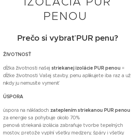
IZOLÁCIA PUR
PENOU
Prečo si vybrať PUR penu?
ŽIVOTNOSŤ
striekanej izolácie PUR penou
dĺžka životnosti našej
=
dĺžke životnosti Vašej stavby, penu aplikujete iba raz a už
nikdy ju nemusíte vymeniť
ÚSPORA
zateplením striekanou PUR penou
úspora na nákladoch
za energie sa pohybuje okolo 70%
penová striekaná izolácia zabraňuje tvorbe tepelných
mostov, pretože vyplní všetky medzery, špáry i všetky