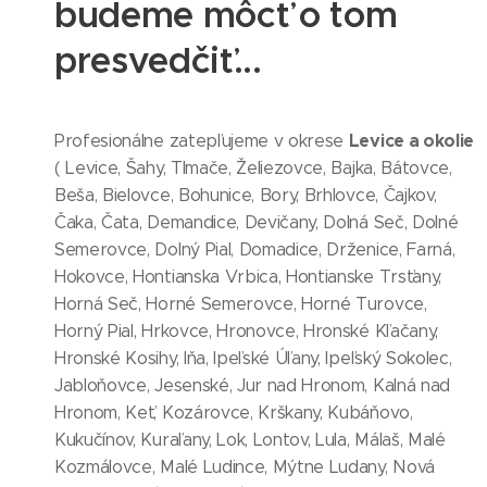
budeme môcť o tom
presvedčiť...
Levice a okolie
Profesionálne zatepľujeme v okrese
( Levice, Šahy, Tlmače, Želiezovce, Bajka, Bátovce,
Beša, Bielovce, Bohunice, Bory, Brhlovce, Čajkov,
Čaka, Čata, Demandice, Devičany, Dolná Seč, Dolné
Semerovce, Dolný Pial, Domadice, Drženice, Farná,
Hokovce, Hontianska Vrbica, Hontianske Trsťany,
Horná Seč, Horné Semerovce, Horné Turovce,
Horný Pial, Hrkovce, Hronovce, Hronské Kľačany,
Hronské Kosihy, Iňa, Ipeľské Úľany, Ipeľský Sokolec,
Jabloňovce, Jesenské, Jur nad Hronom, Kalná nad
Hronom, Keť, Kozárovce, Krškany, Kubáňovo,
Kukučínov, Kuraľany, Lok, Lontov, Lula, Málaš, Malé
Kozmálovce, Malé Ludince, Mýtne Ludany, Nová