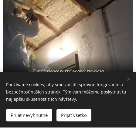
Tvrdá penová striekaná izolácia
Používame cookies, aby sme zaistili správne fungovanie a
Mäkká pena - otvorená
bezpečnosť našich stránok. Tým vám môžeme poskytnúť tú
štruktúra buniek
najlepšiu skúsenosť z ich návštevy.
Mäkká PUR pena je výborným izolantom, vďaka svojej
Prijať nevyhnutné
Prijať všetko
otvorenej bunkovej štruktúre váš dom dýcha. Chytrá izolácia
sa jednoducho uchytí na každý povrch a vytvorí súvislú vrstvu
bez tepelných mostov.
Striekaná PUR
pena
zabraňuje