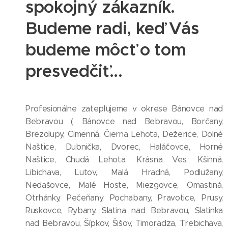
spokojný zákazník.
Budeme radi, keď Vás
budeme môcť o tom
presvedčiť...
Profesionálne zatepľujeme v okrese Bánovce nad
Bebravou ( Bánovce nad Bebravou, Borčany,
Brezolupy, Cimenná, Čierna Lehota, Dežerice, Dolné
Naštice, Dubnička, Dvorec, Haláčovce, Horné
Naštice, Chudá Lehota, Krásna Ves, Kšinná,
Libichava, Ľutov, Malá Hradná, Podlužany,
Nedašovce, Malé Hoste, Miezgovce, Omastiná,
Otrhánky, Pečeňany, Pochabany, Pravotice, Prusy,
Ruskovce, Rybany, Slatina nad Bebravou, Slatinka
nad Bebravou, Šípkov, Šišov, Timoradza, Trebichava,