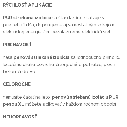
RÝCHLOSŤ APLIKÁCIE
PUR striekaná izolácia
sa štandardne realizuje v
priebehu 1 dňa, disponujeme aj samostatným zdrojom
elektrickej energie, čim nezaťažujeme elektrickú sieť
PRIĽNAVOSŤ
penová striekaná izolácia
naša
sa jednoducho priľne ku
každému druhu povrchu, či sa jedná o potrubie, plech,
betón, či drevo.
CELOROČNE
penovú striekanú izoláciu PUR
nemusíte čakať na leto,
penou XL
môžete aplikovať v každom ročnom období
NEHORĽAVOSŤ