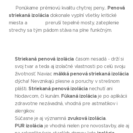
Penová
Ponúkame prémiovú kvalitu chytrej peny...
striekaná izolácia
dokonale vyplní všetky kritické
miesta a preruší tepelné mosty, zateplenie
strechy sa tým pádom stáva na plne funkčným.
Striekaná penová izolácia
časom nesadá - drží si
svoj tvar a teda aj izolačné vlastnosti po celú svoju
mäkká penová striekaná izolácia
životnosť. Naviac
dýcha! Nevznikajú plesne a poruchy v strešnom
Striekaná penová izolácia
plášti.
nechutí ani
Fúkaná izolácia
hlodavcom, či kunám.
je po aplikácii
zdravotne nezávadná, vhodná pre astmatikov i
alergikov.
zvuková izolácia
Súčasne je aj významná
.
PUR izolácia
je vhodná nielen pre novostavby, ale aj