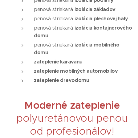
izolácia podlahy
penová striekaná
izolácia základov
penová striekaná
izolácia plechovej haly
penová striekaná
izolácia kontajnerového
penová striekaná
domu
izolácia mobilného
penová striekaná
domu
zateplenie karavanu
zateplenie mobilných automobilov
zateplenie drevodomu
Moderné zateplenie
polyuretánovou penou
od profesionálov!