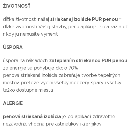
ŽIVOTNOSŤ
striekanej izolácie PUR penou
dĺžka životnosti našej
=
dĺžke životnosti Vašej stavby, penu aplikujete iba raz a už
nikdy ju nemusíte vymeniť
ÚSPORA
zateplením striekanou PUR penou
úspora na nákladoch
za energie sa pohybuje okolo 70%
penová striekaná izolácia zabraňuje tvorbe tepelných
mostov, pretože vyplní všetky medzery, špáry i všetky
ťažko dostupné miesta
ALERGIE
penová striekaná izolácia
je po aplikácii zdravotne
nezávadná, vhodná pre astmatikov i alergikov