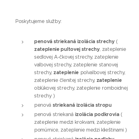
Poskytujeme služby:
penová striekaná izolácia strechy
(
zateplenie pultovej strechy
, zateplenie
sedlovej A-čkovej strechy, zateplenie
valbovej strechy, zateplenie stanovej
zateplenie
strechy,
polvalbovej strechy,
zateplenie
zateplenie členitej strechy,
oblúkovej strechy, zateplenie romboidnej
strechy )
striekaná izolácia stropu
penová
izolácia podkrovia
penová striekaná
(
zateplenie medzi krokvami, zateplenie
pomúrnice, zateplenie medzi klieštinami )