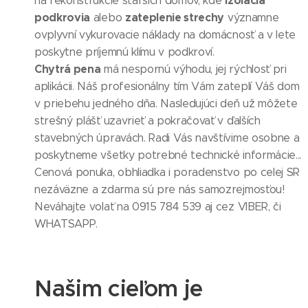
izolácia
na rekonštrukcie starších domov, kde
podkrovia
zateplenie strechy
alebo
významne
ovplyvní vykurovacie náklady na domácnosť a v lete
poskytne príjemnú klímu v podkroví.
Chytrá pena
má nespornú výhodu, jej rýchlosť pri
aplikácii. Náš profesionálny tím Vám zateplí Váš dom
v priebehu jedného dňa. Nasledujúci deň už môžete
strešný plášť uzavrieť a pokračovať v ďalších
stavebných úpravách. Radi Vás navštívime osobne a
poskytneme všetky potrebné technické informácie...
Cenová ponuka, obhliadka i poradenstvo po celej SR
nezáväzne a zdarma sú pre nás samozrejmosťou!
Neváhajte volať na 0915 784 539 aj cez VIBER, či
WHATSAPP.
Našim cieľom je