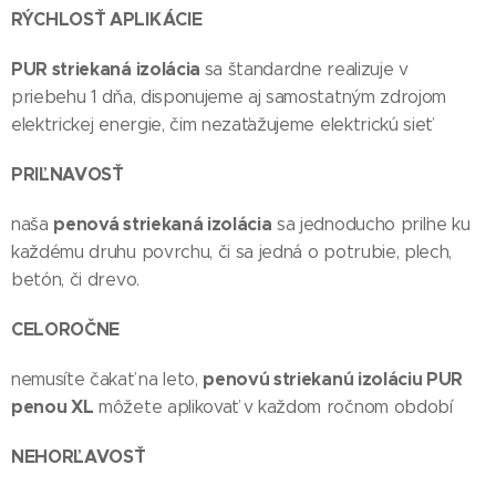
RÝCHLOSŤ APLIKÁCIE
PUR striekaná izolácia
sa štandardne realizuje v
priebehu 1 dňa, disponujeme aj samostatným zdrojom
elektrickej energie, čim nezaťažujeme elektrickú sieť
PRIĽNAVOSŤ
penová striekaná izolácia
naša
sa jednoducho priľne ku
každému druhu povrchu, či sa jedná o potrubie, plech,
betón, či drevo.
CELOROČNE
penovú striekanú izoláciu PUR
nemusíte čakať na leto,
penou XL
môžete aplikovať v každom ročnom období
NEHORĽAVOSŤ