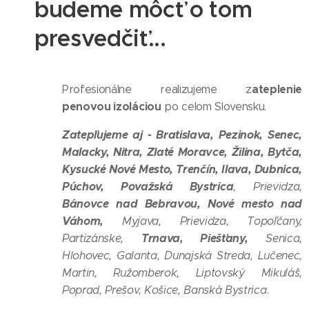
budeme môcť o tom
presvedčiť...
ateplenie
Profesionálne realizujeme z
penovou izoláciou
po celom Slovensku.
Zatepľujeme aj - Bratislava, Pezinok, Senec
,
Malacky, Nitra, Zlaté Moravce, Žilina, Bytča,
Kysucké Nové Mesto,
Trenčín, Ilava, Dubnica,
Púchov, Považská Bystrica
, Prievidza,
Bánovce nad Bebravou, Nové mesto nad
Váhom,
Myjava, Prievidza, Topoľčany,
Trnava, Piešťany,
Partizánske,
Senica,
Hlohovec, Galanta, Dunajská Streda, Lučenec,
Martin, Ružomberok, Liptovský Mikuláš,
Poprad, Prešov, Košice, Banská Bystrica.