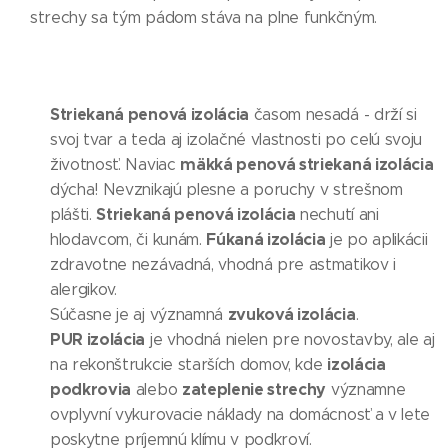
strechy sa tým pádom stáva na plne funkčným.
Striekaná penová izolácia
časom nesadá - drží si
svoj tvar a teda aj izolačné vlastnosti po celú svoju
mäkká penová striekaná izolácia
životnosť. Naviac
dýcha! Nevznikajú plesne a poruchy v strešnom
Striekaná penová izolácia
plášti.
nechutí ani
Fúkaná izolácia
hlodavcom, či kunám.
je po aplikácii
zdravotne nezávadná, vhodná pre astmatikov i
alergikov.
zvuková izolácia
Súčasne je aj významná
.
PUR izolácia
je vhodná nielen pre novostavby, ale aj
izolácia
na rekonštrukcie starších domov, kde
podkrovia
zateplenie strechy
alebo
významne
ovplyvní vykurovacie náklady na domácnosť a v lete
poskytne príjemnú klímu v podkroví.