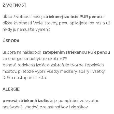
ŽIVOTNOSŤ
striekanej izolácie PUR penou
dĺžka životnosti našej
=
dĺžke životnosti Vašej stavby, penu aplikujete iba raz a už
nikdy ju nemusíte vymeniť
ÚSPORA
zateplením striekanou PUR penou
úspora na nákladoch
za energie sa pohybuje okolo 70%
penová striekaná izolácia zabraňuje tvorbe tepelných
mostov, pretože vyplní všetky medzery, špáry i všetky
ťažko dostupné miesta
ALERGIE
penová striekaná izolácia
je po aplikácii zdravotne
nezávadná, vhodná pre astmatikov i alergikov