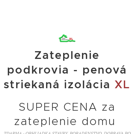
Zateplenie
podkrovia - penová
striekaná izolácia
XL
SUPER CENA za
zateplenie domu
ZDARMA - OBHLIADKA STAVBY, PORADENSTVO, DOPRAVA PO